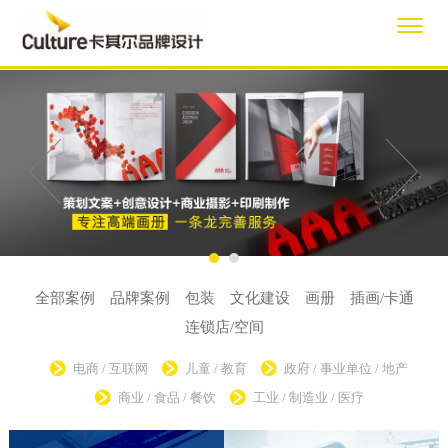
全部案例
品牌案例
包装
文化建设
画册
插画/卡通
连锁店/空间
电商 / 互联网
儿童 / 教育
政府 / 事业单位 / 地产
商业 / 食品 / 餐饮
工业 / 制造业 / 医疗
品牌形象维护设计 / 宣传系统设计 /
品牌物料设计 / 宣传画册设计
全线自有品牌产品包装规划设计
/
中铁装备集团VI系统规范 ｜ 中铁合文
招商画册设计