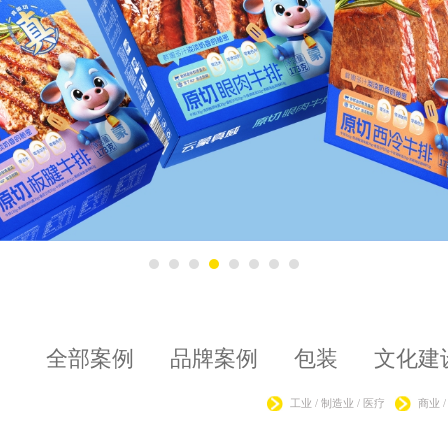
全部案例
品牌案例
包装
文化建
工业 / 制造业 / 医疗
商业 /